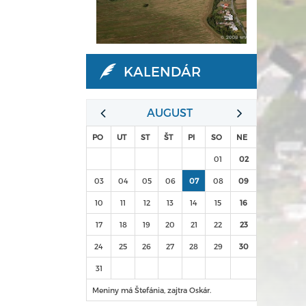
KALENDÁR
AUGUST
PO
UT
ST
ŠT
PI
SO
NE
01
02
03
04
05
06
07
08
09
10
11
12
13
14
15
16
17
18
19
20
21
22
23
24
25
26
27
28
29
30
31
Meniny má Štefánia, zajtra Oskár.