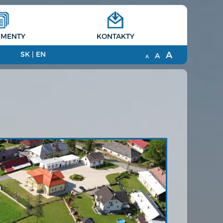
MENTY
KONTAKTY
A
SK
|
EN
A
A