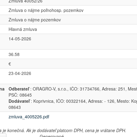
Zmluva 40052/26
Zmluva o nájme poľnohosp. pozemkov
Zmluva o nájme pozemkov
Hlavná zmluva
14-05-2026
36.58
€
23-04-2026
na
Odberateľ
: ORAGRO-V, s.r.o., IČO: 31734766, Adresa: 251, Me
PSČ: 08645
Dodávateľ
: Koprivnica, IČO: 00322164, Adresa: - 126, Mesto: Ko
08643
zmluva_4005226.pdf
je konečná. Ak je dodávateľ platcom DPH, cena je vrátane DPH.
Generované