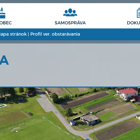
 OBEC
SAMOSPRÁVA
DOKU
apa stránok
|
Profil ver. obstarávania
CA