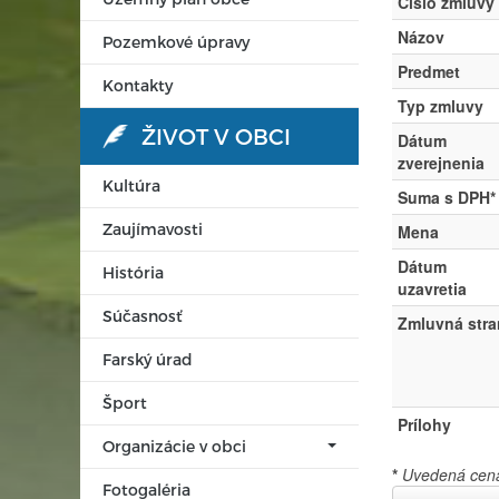
Číslo zmluvy
Názov
Pozemkové úpravy
Predmet
Kontakty
Typ zmluvy
ŽIVOT V OBCI
Dátum
zverejnenia
Kultúra
Suma s DPH*
Zaujímavosti
Mena
Dátum
História
uzavretia
Súčasnosť
Zmluvná stra
Farský úrad
Šport
Prílohy
Organizácie v obci
*
Uvedená cena 
Fotogaléria