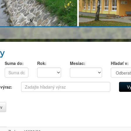
y
Suma do:
Rok:
Mesiac:
Hľadať v:
výraz:
úv