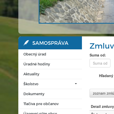
SAMOSPRÁVA
Zmluv
Obecný úrad
Suma od:
Úradné hodiny
Aktuality
Hľadaný 
Školstvo
zoznam zml
Dokumenty
Tlačiva pre občanov
Detail zmluvy
Územný plán obce