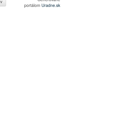
úv
portálom
Uradne.sk