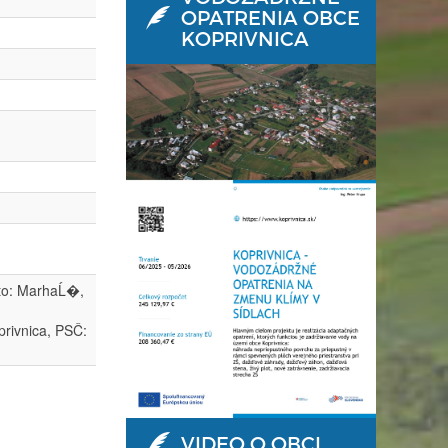
OPATRENIA OBCE
KOPRIVNICA
sto: MarhaĹ�,
privnica, PSČ:
VIDEO O OBCI