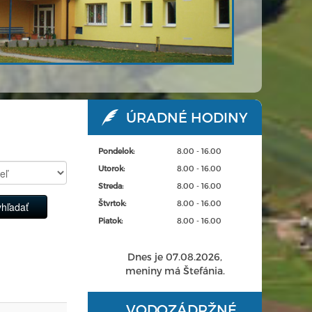
ÚRADNÉ HODINY
Pondelok:
8.00 - 16.00
Utorok:
8.00 - 16.00
Streda:
8.00 - 16.00
Štvrtok:
8.00 - 16.00
Piatok:
8.00 - 16.00
Dnes je 07.08.2026,
meniny má Štefánia.
VODOZÁDRŽNÉ