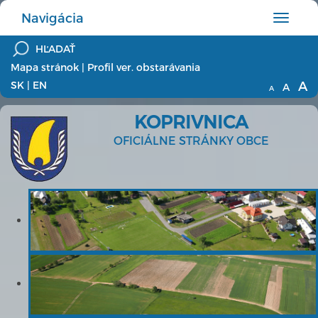
Navigácia
Hlavné
menu
Mapa stránok
|
Profil ver. obstarávania
A
SK
|
EN
A
A
KOPRIVNICA
OFICIÁLNE STRÁNKY OBCE