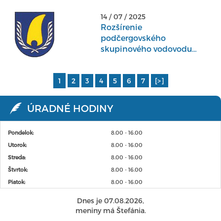
14 / 07 / 2025
Rozšírenie
podčergovského
skupinového vodovodu
Koprivnica
1
2
3
4
5
6
7
[>]
ÚRADNÉ HODINY
Pondelok:
8.00 - 16.00
Utorok:
8.00 - 16.00
Streda:
8.00 - 16.00
Štvrtok:
8.00 - 16.00
Piatok:
8.00 - 16.00
Dnes je 07.08.2026,
meniny má Štefánia.