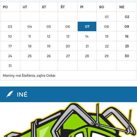
PO
UT
ST
ŠT
PI
SO
NE
01
02
03
04
05
06
07
08
09
10
11
12
13
14
15
16
17
18
19
20
21
22
23
24
25
26
27
28
29
30
31
Meniny má Štefánia, zajtra Oskár.
INÉ