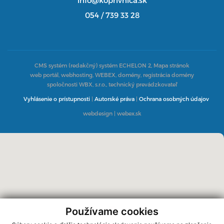
054 / 739 33 28
CMS systém (redakčný) systém ECHELON 2,
Mapa stránok
web portál, webhosting, WEBEX, domény, registrácia domény
spoločnosti WBX, s.r.o., technický prevádzkovateľ
Vyhlásenie o prístupnosti
|
Autorské práva
|
Ochrana osobných údajov
webdesign
|
webex.sk
Používame cookies