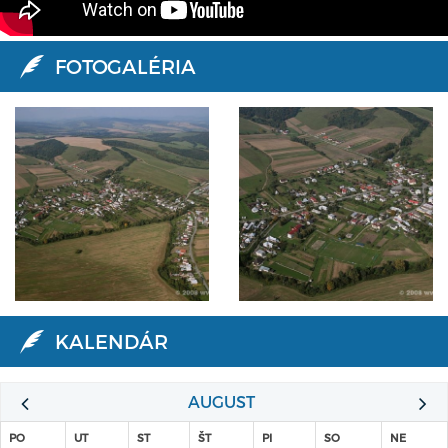
FOTOGALÉRIA
KALENDÁR
AUGUST
PO
UT
ST
ŠT
PI
SO
NE