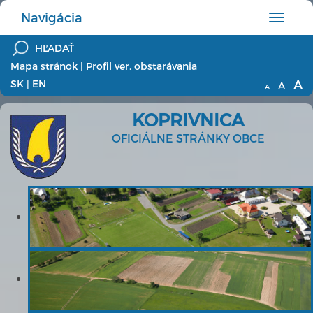
Navigácia
Hlavné
menu
Mapa stránok
|
Profil ver. obstarávania
A
SK
|
EN
A
A
KOPRIVNICA
OFICIÁLNE STRÁNKY OBCE