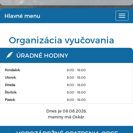
Hlavné menu
Hlav
men
Organizácia vyučovania
ÚRADNÉ HODINY
Pondelok:
8.00 - 16.00
Utorok:
8.00 - 16.00
Streda:
8.00 - 16.00
Štvrtok:
8.00 - 16.00
Piatok:
8.00 - 16.00
Dnes je 08.08.2026,
meniny má Oskár.