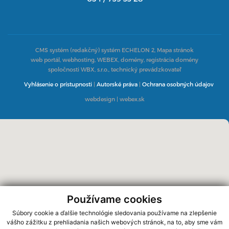
CMS systém (redakčný) systém ECHELON 2,
Mapa stránok
web portál, webhosting, WEBEX, domény, registrácia domény
spoločnosti WBX, s.r.o., technický prevádzkovateľ
Vyhlásenie o prístupnosti
|
Autorské práva
|
Ochrana osobných údajov
webdesign
|
webex.sk
Používame cookies
Súbory cookie a ďalšie technológie sledovania používame na zlepšenie
vášho zážitku z prehliadania našich webových stránok, na to, aby sme vám