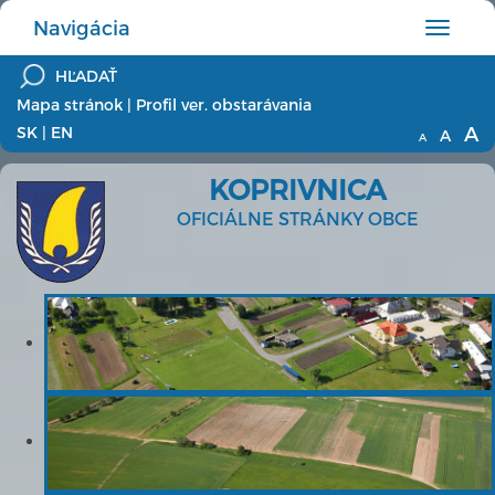
Navigácia
Hlavné
menu
Mapa stránok
|
Profil ver. obstarávania
A
SK
|
EN
A
A
KOPRIVNICA
OFICIÁLNE STRÁNKY OBCE