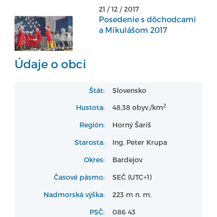
21 / 12 / 2017
Posedenie s dôchodcami
a Mikulášom 2017
Údaje o obci
Štát:
Slovensko
2
Hustota:
48,38 obyv./km
Región:
Horný Šariš
Starosta:
Ing. Peter Krupa
Okres:
Bardejov
Časové pásmo:
SEČ (UTC+1)
Nadmorská výška:
223 m n. m.
PSČ:
086 43