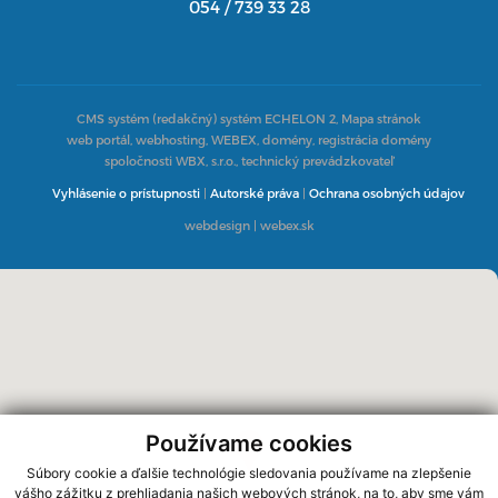
054 / 739 33 28
CMS systém (redakčný) systém ECHELON 2,
Mapa stránok
web portál, webhosting, WEBEX, domény, registrácia domény
spoločnosti WBX, s.r.o., technický prevádzkovateľ
Vyhlásenie o prístupnosti
|
Autorské práva
|
Ochrana osobných údajov
webdesign
|
webex.sk
Používame cookies
Súbory cookie a ďalšie technológie sledovania používame na zlepšenie
vášho zážitku z prehliadania našich webových stránok, na to, aby sme vám