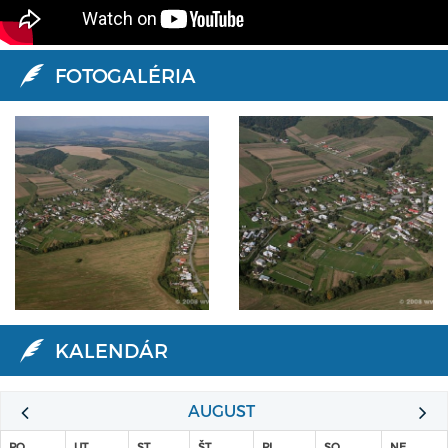
FOTOGALÉRIA
KALENDÁR
AUGUST
PO
UT
ST
ŠT
PI
SO
NE