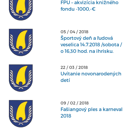
FPU – akvizícia knižného
fondu -1000,-€
05 / 04 / 2018
Športový deň a ľudová
veselica 14.7.2018 /sobota /
o 16,30 hod. na ihrisku.
22 / 03 / 2018
Uvítanie novonarodených
detí
09 / 02 / 2018
Fašiangový ples a karneval
2018