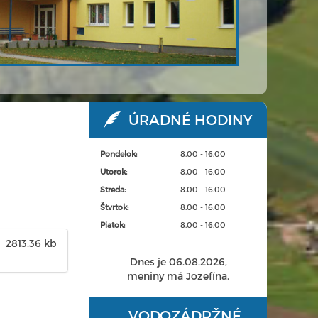
ÚRADNÉ HODINY
Pondelok:
8.00 - 16.00
Utorok:
8.00 - 16.00
Streda:
8.00 - 16.00
Štvrtok:
8.00 - 16.00
Piatok:
8.00 - 16.00
2813.36 kb
Dnes je 06.08.2026,
meniny má Jozefína.
VODOZÁDRŽNÉ