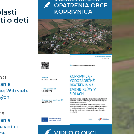
OPATRENIA OBCE
lasti
KOPRIVNICA
ti o deti
2021
anie
ej Wifi siete
ných
 v obci
ca
019
anie
 v obci
VIDEO O OBCI
ca.