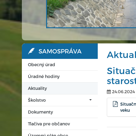
SAMOSPRÁVA
Aktual
Obecný úrad
Situač
Úradné hodiny
staros
Aktuality
24.06.2024
Školstvo
Situačn
veku
Dokumenty
Tlačiva pre občanov
Územný plán obce