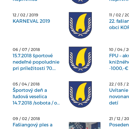
12 / 02 / 2019
11 / 02 / 2
KARNEVAL 2019
22. fašia
obci KO
06 / 07 / 2018
10 / 04 / 
15.7.2018 športové
FPU – akv
nedeľné popoludnie
knižnéh
pri príležitosti 70.
-1000,-€
výročia futbalu o
13,00 hod. v obci.
05 / 04 / 2018
22 / 03 / 
Športový deň a
Uvítanie
ľudová veselica
novonar
14.7.2018 /sobota / o
detí
16,30 hod. na ihrisku.
09 / 02 / 2018
21 / 12 / 2
Fašiangový ples a
Posedeni