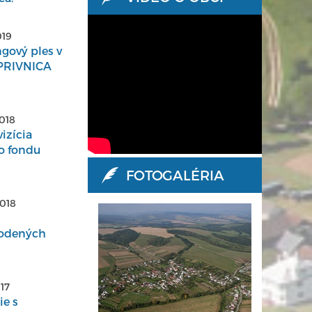
019
ngový ples v
PRIVNICA
2018
izícia
o fondu
FOTOGALÉRIA
2018
odených
017
e s