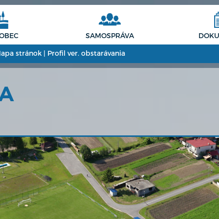
 OBEC
SAMOSPRÁVA
DOKU
apa stránok
|
Profil ver. obstarávania
CA