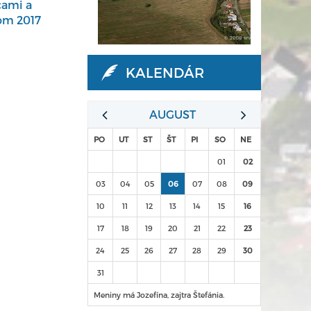
ami a
om 2017
KALENDÁR
AUGUST
PO
UT
ST
ŠT
PI
SO
NE
01
02
03
04
05
06
07
08
09
10
11
12
13
14
15
16
17
18
19
20
21
22
23
24
25
26
27
28
29
30
31
Meniny má Jozefína, zajtra Štefánia.