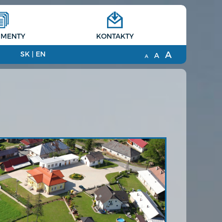
MENTY
KONTAKTY
A
SK
|
EN
A
A