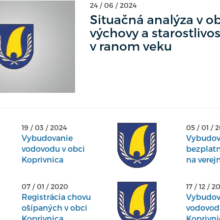
24 / 06 / 2024
Situačná analýza v ob
výchovy a starostlivos
v ranom veku
19 / 03 / 2024
05 / 01 / 
Vybudovanie
Vybudov
vodovodu v obci
bezplatn
Koprivnica
na verej
miestach
Koprivni
07 / 01 / 2020
17 / 12 / 2
Registrácia chovu
Vybudov
ošípaných v obci
vodovodu
Koprivnica
Koprivni