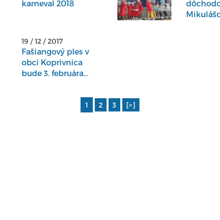
karneval 2018
dôchodc
Mikuláš
19 / 12 / 2017
Fašiangový ples v
obci Koprivnica
bude 3. februára
2018.
1
2
3
[>]