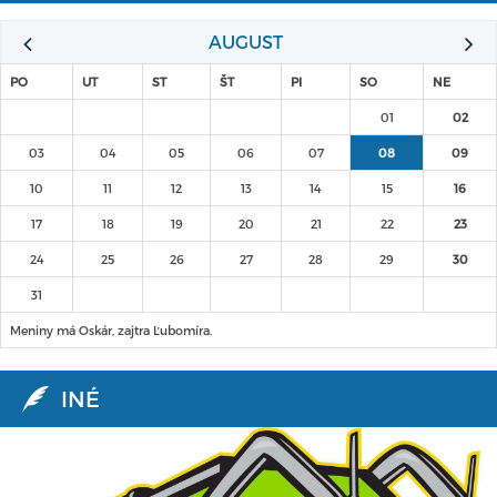
AUGUST
PO
UT
ST
ŠT
PI
SO
NE
01
02
03
04
05
06
07
08
09
10
11
12
13
14
15
16
17
18
19
20
21
22
23
24
25
26
27
28
29
30
31
Meniny má Oskár, zajtra Ľubomíra.
INÉ