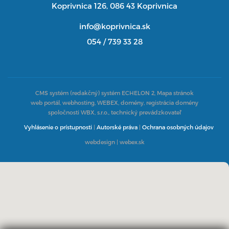
Koprivnica 126, 086 43 Koprivnica
info@koprivnica.sk
054 / 739 33 28
CMS systém (redakčný) systém ECHELON 2,
Mapa stránok
web portál, webhosting, WEBEX, domény, registrácia domény
spoločnosti WBX, s.r.o., technický prevádzkovateľ
Vyhlásenie o prístupnosti
|
Autorské práva
|
Ochrana osobných údajov
webdesign
|
webex.sk