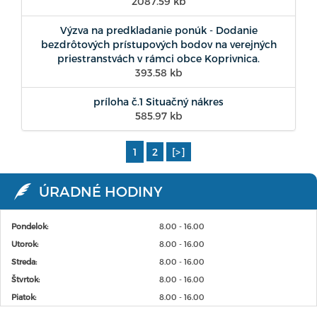
2087.59 kb
Výzva na predkladanie ponúk - Dodanie
bezdrôtových prístupových bodov na verejných
priestranstvách v rámci obce Koprivnica.
393.58 kb
príloha č.1 Situačný nákres
585.97 kb
1
2
[>]
ÚRADNÉ HODINY
Pondelok:
8.00 - 16.00
Utorok:
8.00 - 16.00
Streda:
8.00 - 16.00
Štvrtok:
8.00 - 16.00
Piatok:
8.00 - 16.00