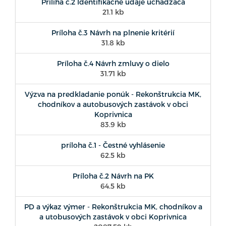
Príliha č.2 Identifikačné údaje uchadzača
21.1 kb
Príloha č.3 Návrh na plnenie kritérií
31.8 kb
Príloha č.4 Návrh zmluvy o dielo
31.71 kb
Výzva na predkladanie ponúk - Rekonštrukcia MK,
chodníkov a autobusových zastávok v obci
Koprivnica
83.9 kb
príloha č.1 - Čestné vyhlásenie
62.5 kb
Príloha č.2 Návrh na PK
64.5 kb
PD a výkaz výmer - Rekonštrukcia MK, chodníkov a
a utobusových zastávok v obci Koprivnica