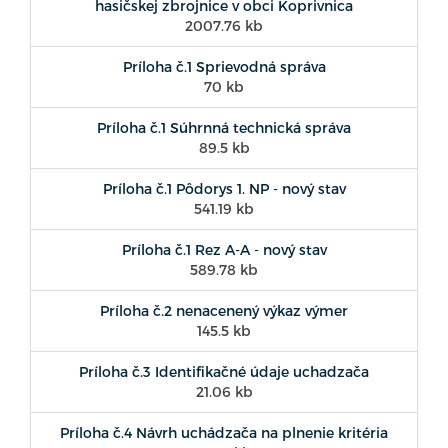
hasičskej zbrojnice v obci Koprivnica
2007.76 kb
Príloha č.1 Sprievodná správa
70 kb
Príloha č.1 Súhrnná technická správa
89.5 kb
Príloha č.1 Pôdorys 1. NP - nový stav
541.19 kb
Príloha č.1 Rez A-A - nový stav
589.78 kb
Príloha č.2 nenacenený výkaz výmer
145.5 kb
Príloha č.3 Identifikačné údaje uchadzača
21.06 kb
Príloha č.4 Návrh uchádzača na plnenie kritéria