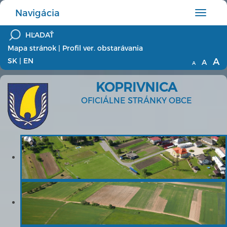
Navigácia
Hlavné
menu
Mapa stránok
|
Profil ver. obstarávania
A
SK
|
EN
A
A
KOPRIVNICA
OFICIÁLNE STRÁNKY OBCE