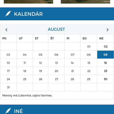
KALENDÁR
AUGUST
PO
UT
ST
ŠT
PI
SO
NE
01
02
03
04
05
06
07
08
09
10
11
12
13
14
15
16
17
18
19
20
21
22
23
24
25
26
27
28
29
30
31
Meniny má Ľubomíra, zajtra Vavrinec.
INÉ