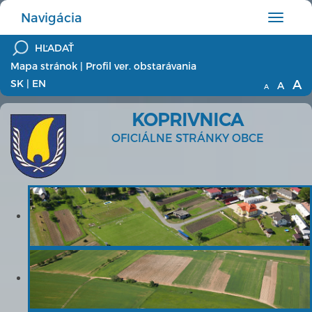
Navigácia
Hlavné
menu
Mapa stránok
|
Profil ver. obstarávania
A
SK
|
EN
A
A
KOPRIVNICA
OFICIÁLNE STRÁNKY OBCE