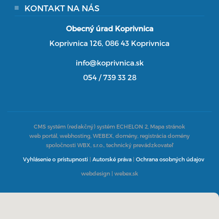
KONTAKT NA NÁS
Obecný úrad Koprivnica
Koprivnica 126, 086 43 Koprivnica
info@koprivnica.sk
054 / 739 33 28
CMS systém (redakčný) systém ECHELON 2,
Mapa stránok
web portál, webhosting, WEBEX, domény, registrácia domény
spoločnosti WBX, s.r.o., technický prevádzkovateľ
Vyhlásenie o prístupnosti
|
Autorské práva
|
Ochrana osobných údajov
webdesign
|
webex.sk