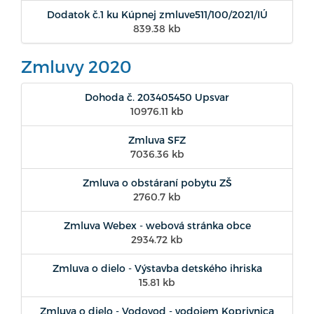
Dodatok č.1 ku Kúpnej zmluve511/100/2021/IÚ
839.38 kb
Zmluvy 2020
Dohoda č. 203405450 Upsvar
10976.11 kb
Zmluva SFZ
7036.36 kb
Zmluva o obstáraní pobytu ZŠ
2760.7 kb
Zmluva Webex - webová stránka obce
2934.72 kb
Zmluva o dielo - Výstavba detského ihriska
15.81 kb
Zmluva o dielo - Vodovod - vodojem Koprivnica