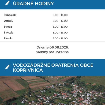
ÚRADNÉ HODINY
Pondelok:
8.00 - 16.00
Utorok:
8.00 - 16.00
Streda:
8.00 - 16.00
Štvrtok:
8.00 - 16.00
Piatok:
8.00 - 16.00
Dnes je 06.08.2026,
meniny má Jozefína.
VODOZÁDRŽNÉ OPATRENIA OBCE
KOPRIVNICA