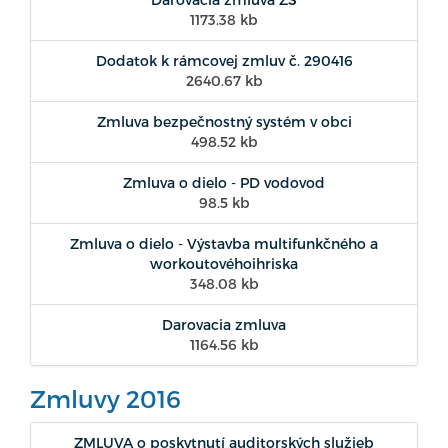
1173.38 kb
Dodatok k rámcovej zmluv č. 290416
2640.67 kb
Zmluva bezpečnostný systém v obci
498.52 kb
Zmluva o dielo - PD vodovod
98.5 kb
Zmluva o dielo - Výstavba multifunkčného a
workoutovéhoihriska
348.08 kb
Darovacia zmluva
1164.56 kb
Zmluvy 2016
ZMLUVA o poskytnutí auditorských služieb