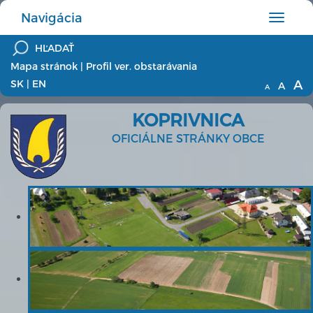
Navigácia
Hlavné
menu
Mapa stránok
|
Profil ver. obstarávania
A
SK
|
EN
A
A
KOPRIVNICA
OFICIÁLNE STRÁNKY OBCE