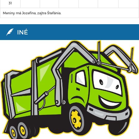
31
Meniny má Jozefína, zajtra Štefánia.
INÉ