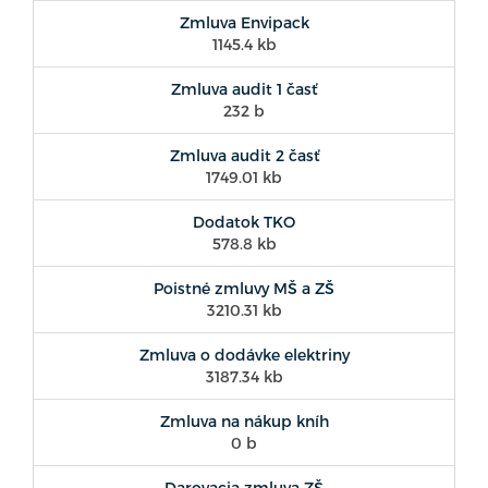
Zmluva Envipack
1145.4 kb
Zmluva audit 1 časť
232 b
Zmluva audit 2 časť
1749.01 kb
Dodatok TKO
578.8 kb
Poistné zmluvy MŠ a ZŠ
3210.31 kb
Zmluva o dodávke elektriny
3187.34 kb
Zmluva na nákup kníh
0 b
Darovacia zmluva ZŠ