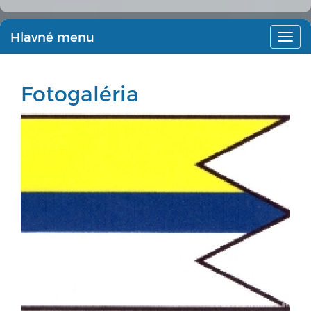
Hlavné menu
Hlav
men
Fotogaléria