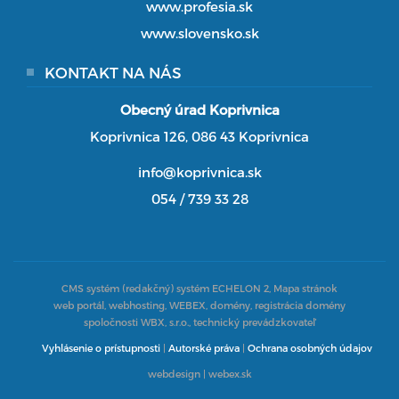
www.profesia.sk
www.slovensko.sk
KONTAKT NA NÁS
Obecný úrad Koprivnica
Koprivnica 126, 086 43 Koprivnica
info@koprivnica.sk
054 / 739 33 28
CMS systém (redakčný) systém ECHELON 2,
Mapa stránok
web portál, webhosting, WEBEX, domény, registrácia domény
spoločnosti WBX, s.r.o., technický prevádzkovateľ
Vyhlásenie o prístupnosti
|
Autorské práva
|
Ochrana osobných údajov
webdesign
|
webex.sk