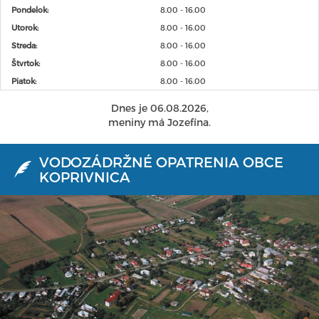
Pondelok:
8.00 - 16.00
Utorok:
8.00 - 16.00
Streda:
8.00 - 16.00
Štvrtok:
8.00 - 16.00
Piatok:
8.00 - 16.00
Dnes je 06.08.2026,
meniny má Jozefína.
VODOZÁDRŽNÉ OPATRENIA OBCE
KOPRIVNICA