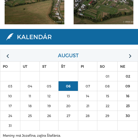
KALENDÁR
AUGUST
PO
UT
ST
ŠT
PI
SO
NE
01
02
03
04
05
06
07
08
09
10
11
12
13
14
15
16
17
18
19
20
21
22
23
24
25
26
27
28
29
30
31
Meniny má Jozefína, zajtra Štefánia.