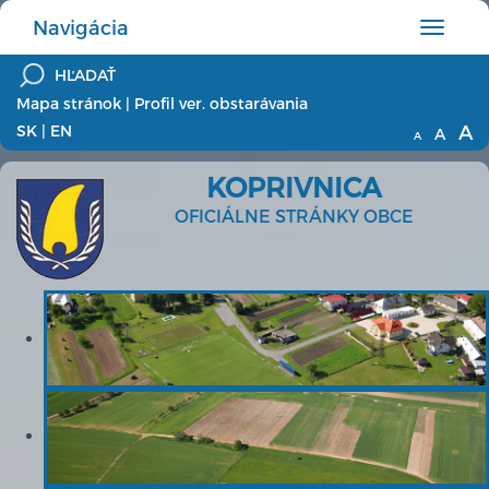
Navigácia
Hlavné
menu
Mapa stránok
|
Profil ver. obstarávania
A
SK
|
EN
A
A
KOPRIVNICA
OFICIÁLNE STRÁNKY OBCE