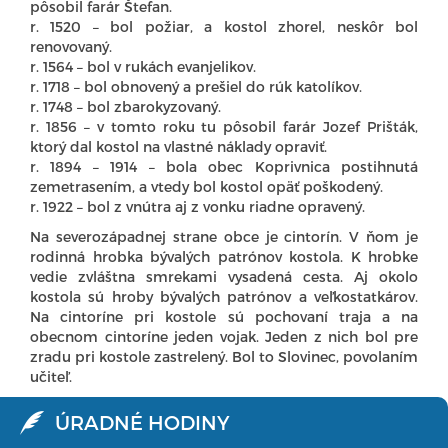
pôsobil farár Štefan.
r. 1520 – bol požiar, a kostol zhorel, neskôr bol
renovovaný.
r. 1564 – bol v rukách evanjelikov.
r. 1718 – bol obnovený a prešiel do rúk katolíkov.
r. 1748 – bol zbarokyzovaný.
r. 1856 – v tomto roku tu pôsobil farár Jozef Prišták,
ktorý dal kostol na vlastné náklady opraviť.
r. 1894 – 1914 – bola obec Koprivnica postihnutá
zemetrasením, a vtedy bol kostol opäť poškodený.
r. 1922 – bol z vnútra aj z vonku riadne opravený.
Na severozápadnej strane obce je cintorín. V ňom je
rodinná hrobka bývalých patrónov kostola. K hrobke
vedie zvláštna smrekami vysadená cesta. Aj okolo
kostola sú hroby bývalých patrónov a veľkostatkárov.
Na cintoríne pri kostole sú pochovaní traja a na
obecnom cintoríne jeden vojak. Jeden z nich bol pre
zradu pri kostole zastrelený. Bol to Slovinec, povolaním
učiteľ.
ÚRADNÉ HODINY