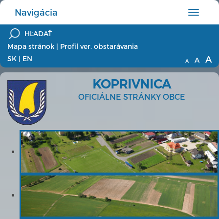
Navigácia
Hlavné
menu
Mapa stránok
|
Profil ver. obstarávania
A
SK
|
EN
A
A
KOPRIVNICA
OFICIÁLNE STRÁNKY OBCE