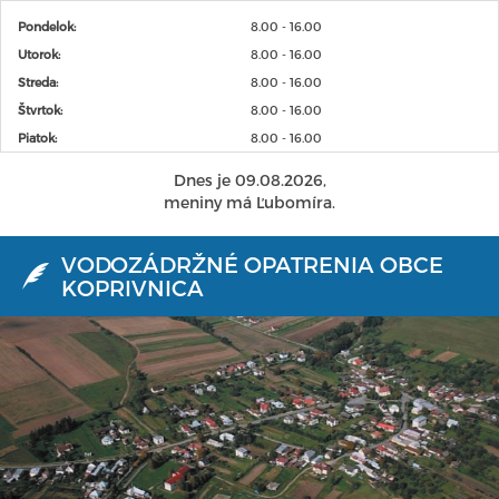
Pondelok:
8.00 - 16.00
Utorok:
8.00 - 16.00
Streda:
8.00 - 16.00
Štvrtok:
8.00 - 16.00
Piatok:
8.00 - 16.00
Dnes je 09.08.2026,
meniny má Ľubomíra.
VODOZÁDRŽNÉ OPATRENIA OBCE
KOPRIVNICA