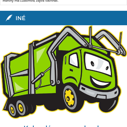
Meniny má Ľubomíra, zajtra Vavrinec.
INÉ