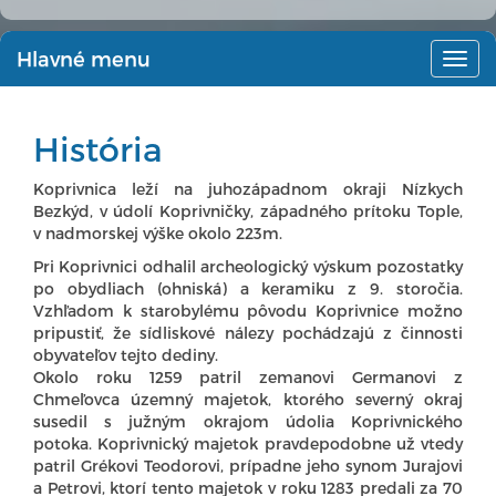
Hlavné menu
Hlav
men
História
Koprivnica leží na juhozápadnom okraji Nízkych
Bezkýd, v údolí Koprivničky, západného prítoku Tople,
v nadmorskej výške okolo 223m.
Pri Koprivnici odhalil archeologický výskum pozostatky
po obydliach (ohniská) a keramiku z 9. storočia.
Vzhľadom k starobylému pôvodu Koprivnice možno
pripustiť, že sídliskové nálezy pochádzajú z činnosti
obyvateľov tejto dediny.
Okolo roku 1259 patril zemanovi Germanovi z
Chmeľovca územný majetok, ktorého severný okraj
susedil s južným okrajom údolia Koprivnického
potoka. Koprivnický majetok pravdepodobne už vtedy
patril Grékovi Teodorovi, prípadne jeho synom Jurajovi
a Petrovi, ktorí tento majetok v roku 1283 predali za 70