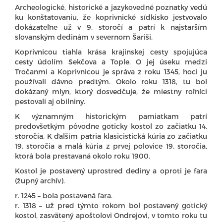
Archeologické, historické a jazykovedné poznatky vedú
ku konštatovaniu, že koprivnické sídkisko jestvovalo
dokázateľne už v 9. storočí a patrí k najstarším
slovanským dedinám v severnom Šariši.
Koprivnicou tiahla krása krajinskej cesty spojujúca
cesty údolím Sekčova a Tople. O jej úseku medzi
Tročanmi a Koprivnicou je správa z roku 1345, hoci ju
používali dávno predtým. Okolo roku 1318, tu bol
dokázaný mlyn, ktorý dosvedčuje, že miestny roľníci
pestovali aj obilniny.
K významným historickým pamiatkam patrí
predovšetkým pôvodne goticky kostol zo začiatku 14.
storočia. K ďalším patria klasicistická kúria zo začiatku
19. storočia a malá kúria z prvej polovice 19. storočia,
ktorá bola prestavaná okolo roku 1900.
Kostol je postavený uprostred dediny a oproti je fara
(župný archív).
r. 1245 – bola postavená fara.
r. 1318 – už pred týmto rokom bol postavený gotický
kostol, zasvätený apoštolovi Ondrejovi, v tomto roku tu