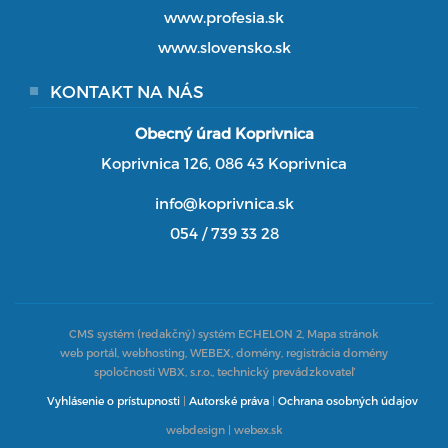
www.profesia.sk
www.slovensko.sk
KONTAKT NA NÁS
Obecný úrad Koprivnica
Koprivnica 126, 086 43 Koprivnica
info@koprivnica.sk
054 / 739 33 28
CMS systém (redakčný) systém ECHELON 2,
Mapa stránok
web portál, webhosting, WEBEX, domény, registrácia domény
spoločnosti WBX, s.r.o., technický prevádzkovateľ
Vyhlásenie o prístupnosti
|
Autorské práva
|
Ochrana osobných údajov
webdesign
|
webex.sk