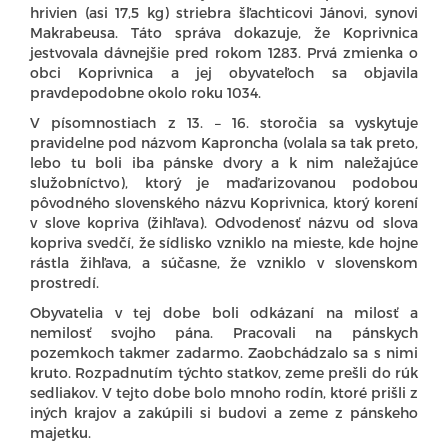
hrivien (asi 17,5 kg) striebra šľachticovi Jánovi, synovi
Makrabeusa. Táto správa dokazuje, že Koprivnica
jestvovala dávnejšie pred rokom 1283. Prvá zmienka o
obci Koprivnica a jej obyvateľoch sa objavila
pravdepodobne okolo roku 1034.
V písomnostiach z 13. – 16. storočia sa vyskytuje
pravidelne pod názvom Kaproncha (volala sa tak preto,
lebo tu boli iba pánske dvory a k nim naležajúce
služobníctvo), ktorý je maďarizovanou podobou
pôvodného slovenského názvu Koprivnica, ktorý korení
v slove kopriva (žihľava). Odvodenosť názvu od slova
kopriva svedčí, že sídlisko vzniklo na mieste, kde hojne
rástla žihľava, a súčasne, že vzniklo v slovenskom
prostredí.
Obyvatelia v tej dobe boli odkázaní na milosť a
nemilosť svojho pána. Pracovali na pánskych
pozemkoch takmer zadarmo. Zaobchádzalo sa s nimi
kruto. Rozpadnutím týchto statkov, zeme prešli do rúk
sedliakov. V tejto dobe bolo mnoho rodín, ktoré prišli z
iných krajov a zakúpili si budovi a zeme z pánskeho
majetku.