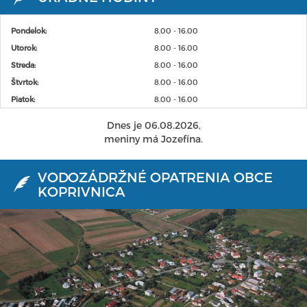
Pondelok:
8.00 - 16.00
Utorok:
8.00 - 16.00
Streda:
8.00 - 16.00
Štvrtok:
8.00 - 16.00
Piatok:
8.00 - 16.00
Dnes je 06.08.2026,
meniny má Jozefína.
VODOZÁDRŽNÉ OPATRENIA OBCE
KOPRIVNICA