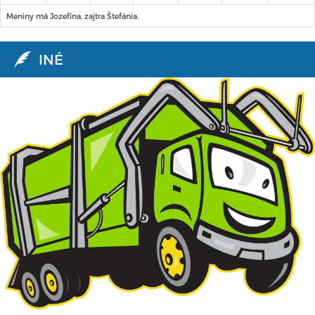
Meniny má Jozefína, zajtra Štefánia.
INÉ