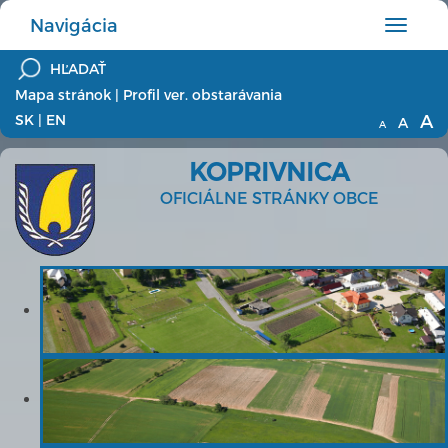
Navigácia
Hlavné
menu
Mapa stránok
|
Profil ver. obstarávania
A
SK
|
EN
A
A
KOPRIVNICA
OFICIÁLNE STRÁNKY OBCE