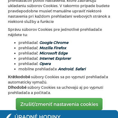
prehliadačov povolí nastavenia, ktoré zabraňujú
ukladaniu súborov Cookies. V takomto prípade budete
pravdepodobne musieť manuálne upraviť niektoré
nastavenia pri každom prehliadaní webových stránok a
niektoré služby a funkcie
Správu súborov Cookies pre jednotlivé prehliadače
nájdete tu:
prehliadač
Google Chrome
prehliadač
Mozilla Firefox
prehliadač
Microsoft Edge
prehliadač
Internet Explorer
prehliadač
Opera
mobilne prehliadače
Android
,
Safari
Krátkodobé
súbory Cookies sa po vypnutí prehliadača
automaticky vymažú.
Dlhodobé
súbory Cookies sa uchovajú aj po vypnutí
prehliadača a počítača.
Zrušiť/zmeniť nastavenia cookies
ÚRADNÉ HODINY