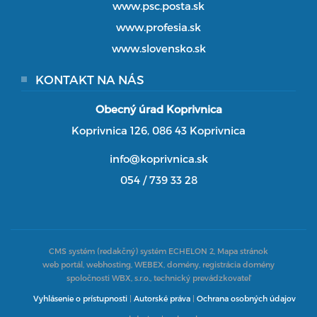
www.psc.posta.sk
www.profesia.sk
www.slovensko.sk
KONTAKT NA NÁS
Obecný úrad Koprivnica
Koprivnica 126, 086 43 Koprivnica
info@koprivnica.sk
054 / 739 33 28
CMS systém (redakčný) systém ECHELON 2,
Mapa stránok
web portál, webhosting, WEBEX, domény, registrácia domény
spoločnosti WBX, s.r.o., technický prevádzkovateľ
Vyhlásenie o prístupnosti
|
Autorské práva
|
Ochrana osobných údajov