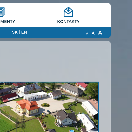
MENTY
KONTAKTY
A
SK
|
EN
A
A