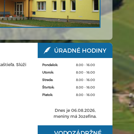
ÚRADNÉ HODINY
aštieľa. Slúži
Pondelok:
8.00 - 16.00
Utorok:
8.00 - 16.00
Streda:
8.00 - 16.00
Štvrtok:
8.00 - 16.00
Piatok:
8.00 - 16.00
Dnes je 06.08.2026,
meniny má Jozefína.
VODOZÁDRŽNÉ