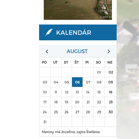
KALENDÁR
AUGUST
PO
UT
ST
ŠT
PI
SO
NE
01
02
03
04
05
06
07
08
09
10
11
12
13
14
15
16
17
18
19
20
21
22
23
24
25
26
27
28
29
30
31
Meniny má Jozefína, zajtra Štefánia.