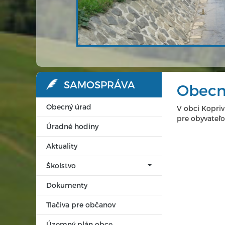
SAMOSPRÁVA
Obecn
Obecný úrad
V obci Koprivn
pre obyvateľov
Úradné hodiny
Aktuality
Školstvo
Dokumenty
Tlačiva pre občanov
Územný plán obce