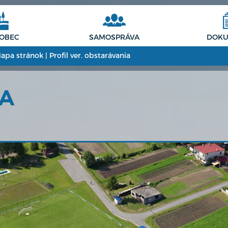
 OBEC
SAMOSPRÁVA
DOKU
apa stránok
|
Profil ver. obstarávania
CA