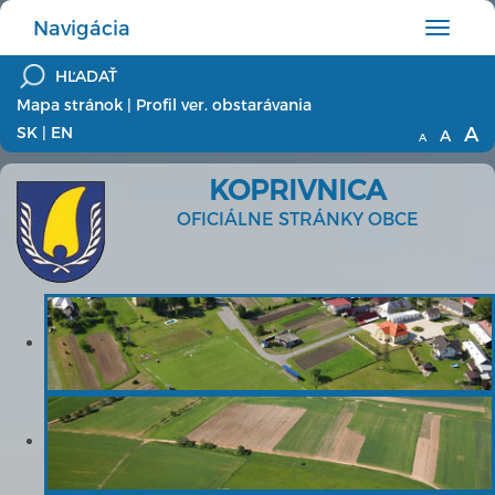
Navigácia
Hlavné
menu
Mapa stránok
|
Profil ver. obstarávania
A
SK
|
EN
A
A
KOPRIVNICA
OFICIÁLNE STRÁNKY OBCE