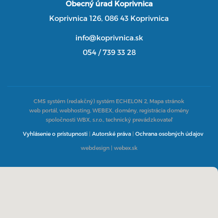
Obecný úrad Koprivnica
Koprivnica 126, 086 43 Koprivnica
info@koprivnica.sk
054 / 739 33 28
CMS systém (redakčný) systém ECHELON 2,
Mapa stránok
web portál, webhosting, WEBEX, domény, registrácia domény
spoločnosti WBX, s.r.o., technický prevádzkovateľ
Vyhlásenie o prístupnosti
|
Autorské práva
|
Ochrana osobných údajov
webdesign
|
webex.sk