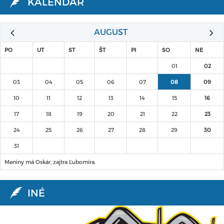
KALENDÁR
AUGUST
PO
UT
ST
ŠT
PI
SO
NE
01
02
03
04
05
06
07
08
09
10
11
12
13
14
15
16
17
18
19
20
21
22
23
24
25
26
27
28
29
30
31
Meniny má Oskár, zajtra Ľubomíra.
INÉ