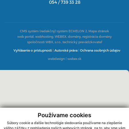
054 / 739 33 28
CMS systém (redakčný) systém ECHELON 2,
Mapa stránok
web portál, webhosting, WEBEX, domény, registrácia domény
spoločnosti WBX, s.r.o., technický prevádzkovateľ
Vyhlásenie o prístupnosti
|
Autorské práva
|
Ochrana osobných údajov
webdesign
|
webex.sk
Používame cookies
Súbory cookie a ďalšie technológie sledovania používame na zlepšenie
vášho zážitku z prehliadania našich webových stránok, na to, aby sme vám