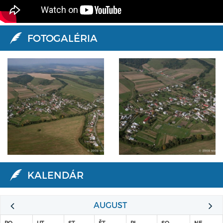
FOTOGALÉRIA
KALENDÁR
AUGUST
PO
UT
ST
ŠT
PI
SO
NE