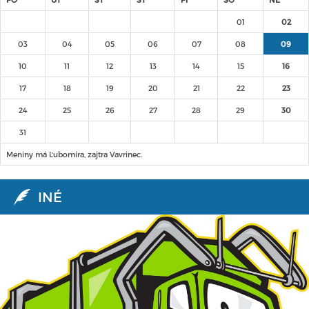
01
02
03
04
05
06
07
08
09
10
11
12
13
14
15
16
17
18
19
20
21
22
23
24
25
26
27
28
29
30
31
Meniny má Ľubomíra, zajtra Vavrinec.
INÉ