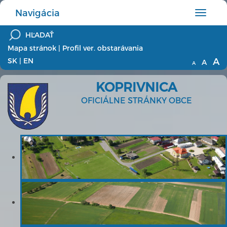
Navigácia
Hlavné
menu
Mapa stránok
|
Profil ver. obstarávania
A
SK
|
EN
A
A
KOPRIVNICA
OFICIÁLNE STRÁNKY OBCE