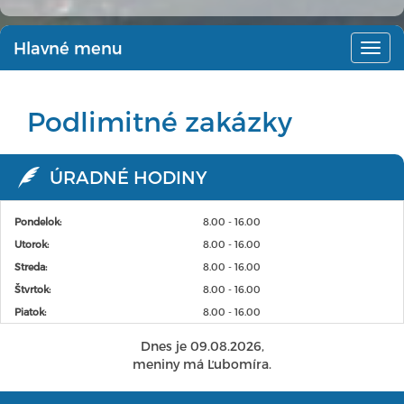
Hlavné menu
Hlav
men
Podlimitné zakázky
ÚRADNÉ HODINY
Pondelok:
8.00 - 16.00
Utorok:
8.00 - 16.00
Streda:
8.00 - 16.00
Štvrtok:
8.00 - 16.00
Piatok:
8.00 - 16.00
Dnes je 09.08.2026,
meniny má Ľubomíra.