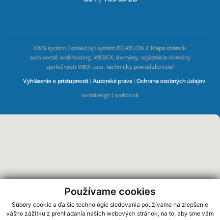
CMS systém (redakčný) systém ECHELON 2,
Mapa stránok
web portál, webhosting, WEBEX, domény, registrácia domény
spoločnosti WBX, s.r.o., technický prevádzkovateľ
Vyhlásenie o prístupnosti
|
Autorské práva
|
Ochrana osobných údajov
webdesign
|
webex.sk
Používame cookies
Súbory cookie a ďalšie technológie sledovania používame na zlepšenie
vášho zážitku z prehliadania našich webových stránok, na to, aby sme vám