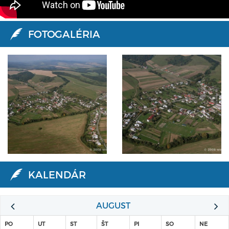
FOTOGALÉRIA
KALENDÁR
AUGUST
PO
UT
ST
ŠT
PI
SO
NE