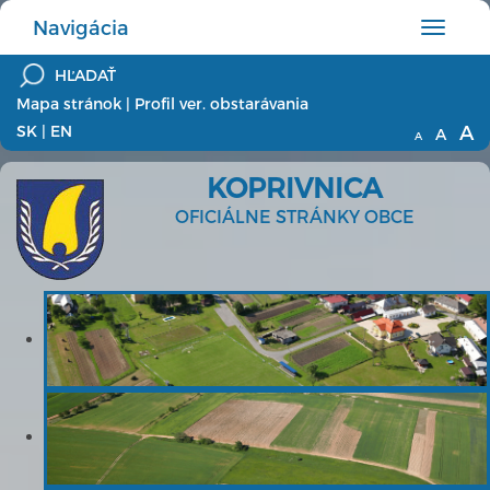
Navigácia
Hlavné
menu
Mapa stránok
|
Profil ver. obstarávania
A
SK
|
EN
A
A
KOPRIVNICA
OFICIÁLNE STRÁNKY OBCE