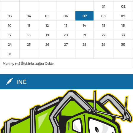
01
02
03
04
05
06
07
08
09
10
11
12
13
14
15
16
17
18
19
20
21
22
23
24
25
26
27
28
29
30
31
Meniny má Štefánia, zajtra Oskár.
INÉ