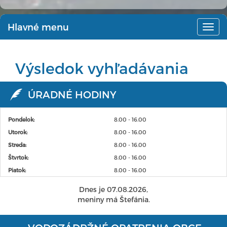
Hlavné menu
Hlav
men
Výsledok vyhľadávania
ÚRADNÉ HODINY
Pondelok:
8.00 - 16.00
Utorok:
8.00 - 16.00
Streda:
8.00 - 16.00
Štvrtok:
8.00 - 16.00
Piatok:
8.00 - 16.00
Dnes je 07.08.2026,
meniny má Štefánia.