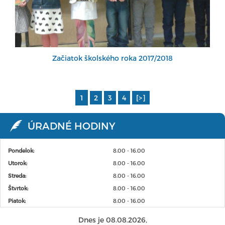
Začiatok školského roka 2017/2018
1
2
3
4
[>]
ÚRADNÉ HODINY
Pondelok:
8.00 - 16.00
Utorok:
8.00 - 16.00
Streda:
8.00 - 16.00
Štvrtok:
8.00 - 16.00
Piatok:
8.00 - 16.00
Dnes je 08.08.2026,