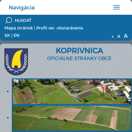
Navigácia
Hlavné
menu
Mapa stránok
|
Profil ver. obstarávania
A
SK
|
EN
A
A
KOPRIVNICA
OFICIÁLNE STRÁNKY OBCE