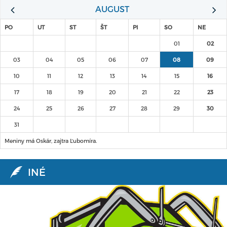
AUGUST
PO
UT
ST
ŠT
PI
SO
NE
01
02
03
04
05
06
07
08
09
10
11
12
13
14
15
16
17
18
19
20
21
22
23
24
25
26
27
28
29
30
31
Meniny má Oskár, zajtra Ľubomíra.
INÉ