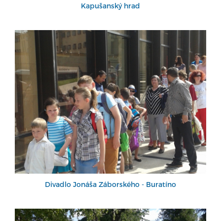
Kapušanský hrad
Divadlo Jonáša Záborského - Buratíno