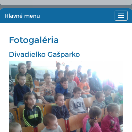
Hlavné menu
Hlav
men
Fotogaléria
Divadielko Gašparko