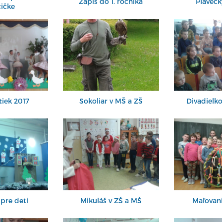
Zápis do 1. ročníka
Plaveck
ičke
iek 2017
Sokoliar v MŠ a ZŠ
Divadielk
 pre deti
Mikuláš v ZŠ a MŠ
Maľovani