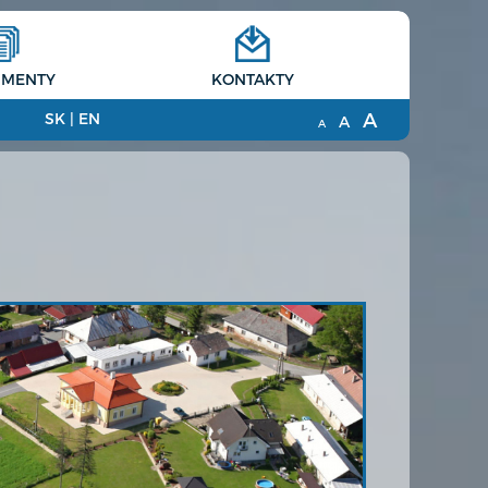
MENTY
KONTAKTY
A
SK
|
EN
A
A