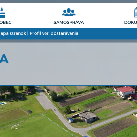
 OBEC
SAMOSPRÁVA
DOKU
apa stránok
|
Profil ver. obstarávania
CA