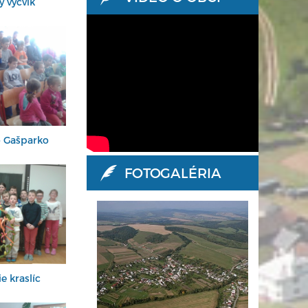
ý výcvik
o Gašparko
FOTOGALÉRIA
e kraslíc