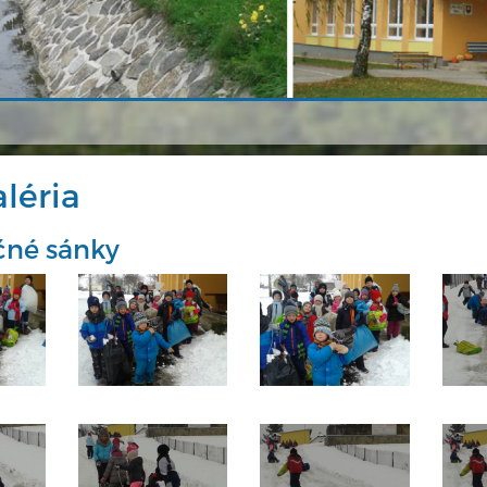
léria
čné sánky