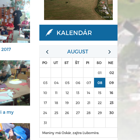
KALENDÁR
 2017
AUGUST
PO
UT
ST
ŠT
PI
SO
NE
01
02
03
04
05
06
07
08
09
10
11
12
13
14
15
16
17
18
19
20
21
22
23
i a my
24
25
26
27
28
29
30
31
Meniny má Oskár, zajtra Ľubomíra.