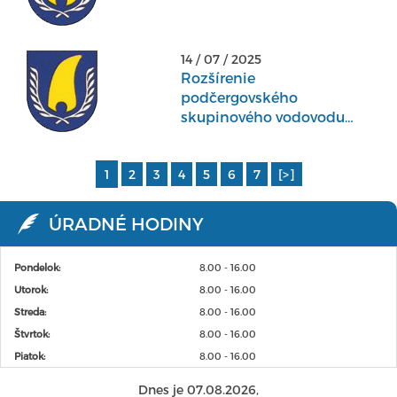
14 / 07 / 2025
Rozšírenie
podčergovského
skupinového vodovodu
Koprivnica
1
2
3
4
5
6
7
[>]
ÚRADNÉ HODINY
Pondelok:
8.00 - 16.00
Utorok:
8.00 - 16.00
Streda:
8.00 - 16.00
Štvrtok:
8.00 - 16.00
Piatok:
8.00 - 16.00
Dnes je 07.08.2026,