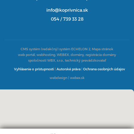
info@koprivnica.sk
054 / 739 33 28
CMS systém (redakčný) systém ECHELON 2,
Mapa stránok
web portál, webhosting, WEBEX, domény, registrácia domény
spoločnosti WBX, s.r.o., technický prevádzkovateľ
Vyhlásenie o prístupnosti
|
Autorské práva
|
Ochrana osobných údajov
webdesign
|
webex.sk