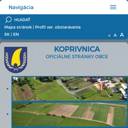
Navigácia
Hlavné
menu
Mapa stránok
|
Profil ver. obstarávania
A
SK
|
EN
A
A
KOPRIVNICA
OFICIÁLNE STRÁNKY OBCE