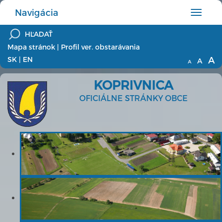
Navigácia
Hlavné
menu
Mapa stránok
|
Profil ver. obstarávania
A
SK
|
EN
A
A
KOPRIVNICA
OFICIÁLNE STRÁNKY OBCE