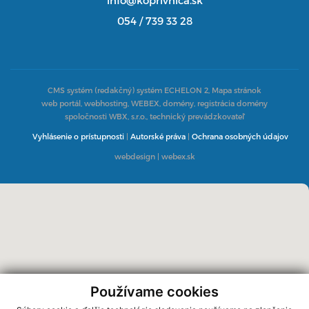
054 / 739 33 28
CMS systém (redakčný) systém ECHELON 2,
Mapa stránok
web portál, webhosting, WEBEX, domény, registrácia domény
spoločnosti WBX, s.r.o., technický prevádzkovateľ
Vyhlásenie o prístupnosti
|
Autorské práva
|
Ochrana osobných údajov
webdesign
|
webex.sk
Používame cookies