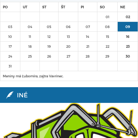
PO
UT
ST
ŠT
PI
SO
NE
01
02
03
04
05
06
07
08
09
10
11
12
13
14
15
16
17
18
19
20
21
22
23
24
25
26
27
28
29
30
31
Meniny má Ľubomíra, zajtra Vavrinec.
INÉ