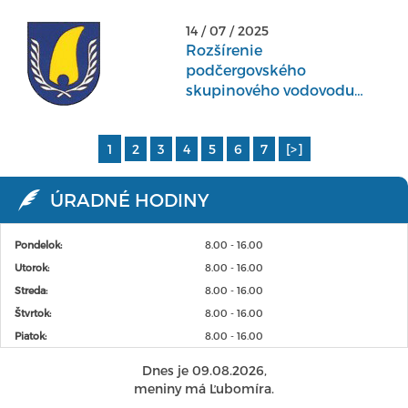
14 / 07 / 2025
Rozšírenie
podčergovského
skupinového vodovodu
Koprivnica
1
2
3
4
5
6
7
[>]
ÚRADNÉ HODINY
Pondelok:
8.00 - 16.00
Utorok:
8.00 - 16.00
Streda:
8.00 - 16.00
Štvrtok:
8.00 - 16.00
Piatok:
8.00 - 16.00
Dnes je 09.08.2026,
meniny má Ľubomíra.