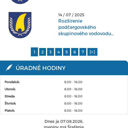
14 / 07 / 2025
Rozšírenie
podčergovského
skupinového vodovodu
Koprivnica
1
2
3
4
5
6
7
[>]
ÚRADNÉ HODINY
Pondelok:
8.00 - 16.00
Utorok:
8.00 - 16.00
Streda:
8.00 - 16.00
Štvrtok:
8.00 - 16.00
Piatok:
8.00 - 16.00
Dnes je 07.08.2026,
meniny má Štefánia.