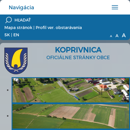
Navigácia
Hlavné
menu
Mapa stránok
|
Profil ver. obstarávania
A
SK
|
EN
A
A
KOPRIVNICA
OFICIÁLNE STRÁNKY OBCE