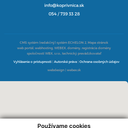
info@koprivnica.sk
054 / 739 33 28
CMS systém (redakčný) systém ECHELON 2,
Mapa stránok
web portál, webhosting, WEBEX, domény, registrácia domény
spoločnosti WBX, s.r.o., technický prevádzkovateľ
Vyhlásenie o prístupnosti
|
Autorské práva
|
Ochrana osobných údajov
webdesign
|
webex.sk
Používame cookies