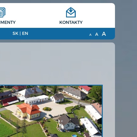
MENTY
KONTAKTY
A
SK
|
EN
A
A