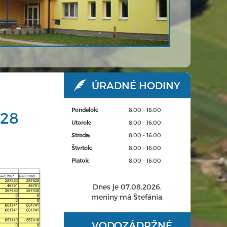
ÚRADNÉ HODINY
Pondelok:
8.00 - 16.00
028
Utorok:
8.00 - 16.00
Streda:
8.00 - 16.00
Štvrtok:
8.00 - 16.00
Piatok:
8.00 - 16.00
Dnes je 07.08.2026,
meniny má Štefánia.
VODOZÁDRŽNÉ