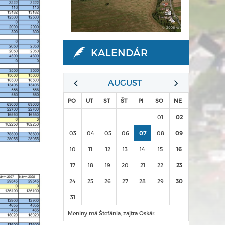
KALENDÁR
AUGUST
PO
UT
ST
ŠT
PI
SO
NE
01
02
03
04
05
06
07
08
09
10
11
12
13
14
15
16
17
18
19
20
21
22
23
24
25
26
27
28
29
30
31
Meniny má Štefánia, zajtra Oskár.