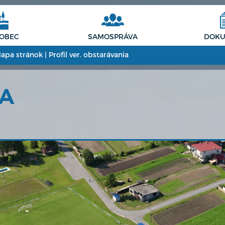
 OBEC
SAMOSPRÁVA
DOKU
apa stránok
|
Profil ver. obstarávania
CA